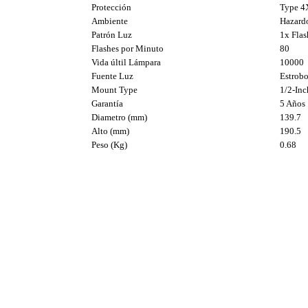
Protección
Type 4X
Ambiente
Hazard
Patrón Luz
1x Flas
Flashes por Minuto
80
Vida últil Lámpara
10000
Fuente Luz
Estrob
Mount Type
1/2-In
Garantía
5 Años
Diametro (mm)
139.7
Alto (mm)
190.5
Peso (Kg)
0.68