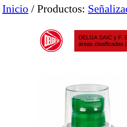
Inicio
/ Productos:
Señaliza
DELGA SAIC y F. Eq
áreas clasificadas