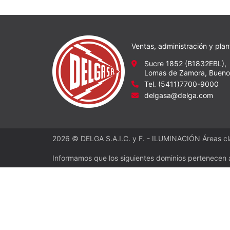
Ventas, administración y plan
Sucre 1852 (B1832EBL),
Lomas de Zamora, Buenos
Tel. (5411)7700-9000
delgasa@delga.com
2026 © DELGA S.A.I.C. y F. - ILUMINACIÓN Áreas cla
Informamos que los siguientes dominios pertenecen 