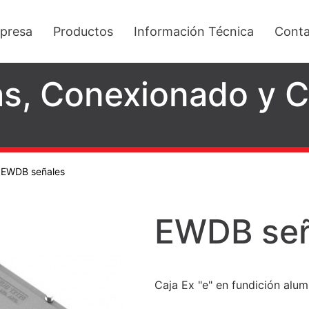
presa
Productos
Información Técnica
Conta
as, Conexionado y
/
EWDB señales
EWDB señ
Caja Ex "e" en fundición alu