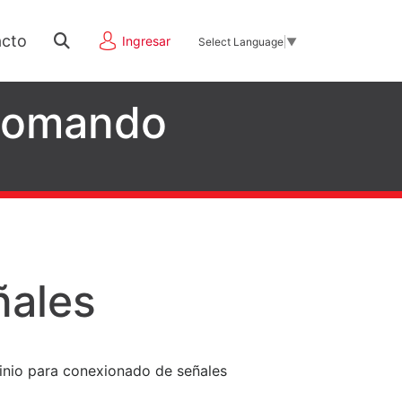
cto
Ingresar
Select Language
▼
 Comando
ales
minio para conexionado de señales