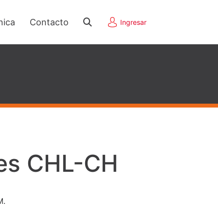
nica
Contacto
Ingresar
es CHL-CH
M.