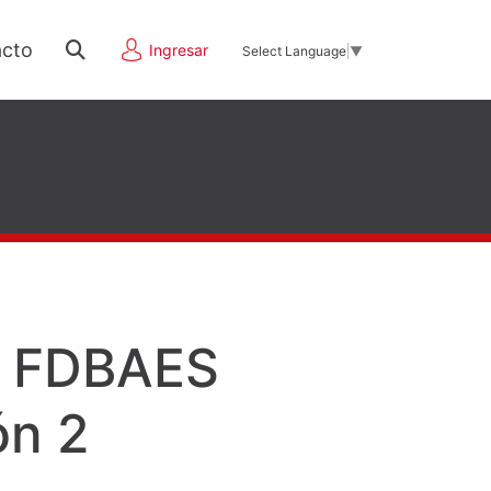
cto
Ingresar
Select Language
▼
a FDBAES
ón 2